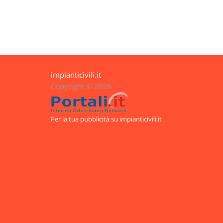
impianticivili.it
Copyright © 2026
Per la tua pubblicità su impianticivili.it